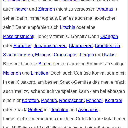
auch
Ingwer
und
Zitronen
(nicht zu vergessen:
Ananas
!)
sehen darin immer top aus. Darf es auch mal exotischer
sein? Dann empfehlen sich
Litschis
oder eine
Passionsfrucht
! Hoher Vitamin-C-Gehalt? Dann
Orangen
oder
Pomelos
,
Johannisbeeren
,
Blaubeeren
,
Brombeeren
,
Stachelbeeren
,
Mangos
,
Granatapfel
,
Feigen
und
Kakis
.
Bitte auch an die
Birnen
denken - und im Sommer an saftige
Melonen
und
Limetten
! Doch auch Gemüse kommt gerne mit
in den Obstkorb, am besten Snack-Gemüse das man einfach
auch 'mal zwischendurch verspeisen kann - am beliebtesten
sind hier
Karotten
,
Paprika
,
Radieschen
,
Fenchel
,
Kohlrabi
oder Snack-
Gurken
mit
Tomaten
und
Avocados
.
Immer mehr Unternehmen möchten Gutes für ihre Mitarbeiter
tun. Natürlich nicht selbstlos, aber wenn beide Seiten etwas