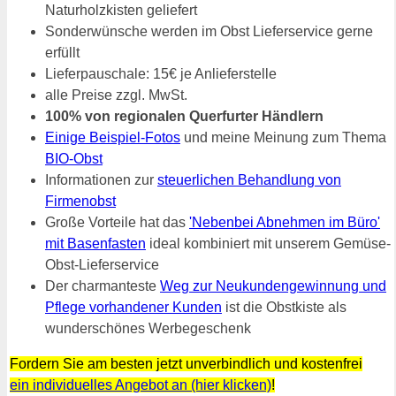
Naturholzkisten geliefert
Sonderwünsche werden im Obst Lieferservice gerne
erfüllt
Lieferpauschale: 15€ je Anlieferstelle
alle Preise zzgl. MwSt.
100% von regionalen Querfurter Händlern
Einige Beispiel-Fotos
und meine Meinung zum Thema
BIO-Obst
Informationen zur
steuerlichen Behandlung von
Firmenobst
Große Vorteile hat das
'Nebenbei Abnehmen im Büro'
mit Basenfasten
ideal kombiniert mit unserem Gemüse-
Obst-Lieferservice
Der charmanteste
Weg zur Neukundengewinnung und
Pflege vorhandener Kunden
ist die Obstkiste als
wunderschönes Werbegeschenk
Fordern Sie am besten jetzt unverbindlich und kostenfrei
ein individuelles Angebot an (hier klicken)
!