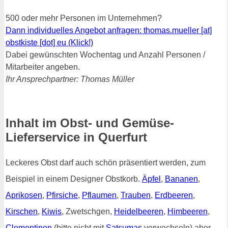
500 oder mehr Personen im Unternehmen?
Dann individuelles Angebot anfragen: thomas.mueller [at]
obstkiste [dot] eu (Klick!)
Dabei gewünschten Wochentag und Anzahl Personen /
Mitarbeiter angeben.
Ihr Ansprechpartner: Thomas Müller
Inhalt im Obst- und Gemüse-
Lieferservice in Querfurt
Leckeres Obst darf auch schön präsentiert werden, zum
Beispiel in einem Designer Obstkorb.
Äpfel
,
Bananen
,
Aprikosen
,
Pfirsiche
,
Pflaumen
,
Trauben
,
Erdbeeren
,
Kirschen
,
Kiwis
, Zwetschgen,
Heidelbeeren
,
Himbeeren
,
Clementinen
(bitte nicht mit
Satsumas
verwechseln) aber