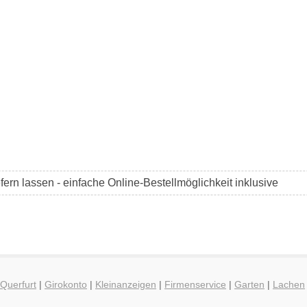
efern lassen - einfache Online-Bestellmöglichkeit inklusive
 Querfurt
|
Girokonto
|
Kleinanzeigen
|
Firmenservice
|
Garten
|
Lachen