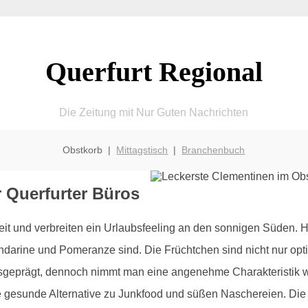
Querfurt Regional
Die Zeitung mit Nur Guten Nachrichten
Obstkorb |
Mittagstisch
|
Branchenbuch
r Querfurter Büros
heit und verbreiten ein Urlaubsfeeling an den sonnigen Süden.
arine und Pomeranze sind. Die Früchtchen sind nicht nur opti
 ausgeprägt, dennoch nimmt man eine angenehme Charakteristik w
eine gesunde Alternative zu Junkfood und süßen Naschereien. D