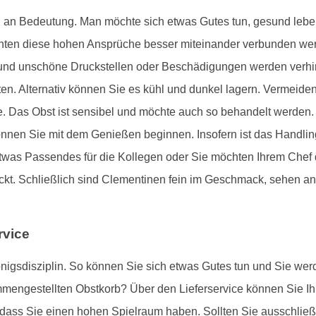
 an Bedeutung. Man möchte sich etwas Gutes tun, gesund leben
ten diese hohen Ansprüche besser miteinander verbunden wer
t und unschöne Druckstellen oder Beschädigungen werden verhin
ten. Alternativ können Sie es kühl und dunkel lagern. Vermeiden
. Das Obst ist sensibel und möchte auch so behandelt werden.
nnen Sie mit dem Genießen beginnen. Insofern ist das Handling
 etwas Passendes für die Kollegen oder Sie möchten Ihrem Che
ckt. Schließlich sind Clementinen fein im Geschmack, sehen a
rvice
önigsdisziplin. So können Sie sich etwas Gutes tun und Sie wer
mmengestellten Obstkorb? Über den Lieferservice können Sie I
sodass Sie einen hohen Spielraum haben. Sollten Sie ausschlie