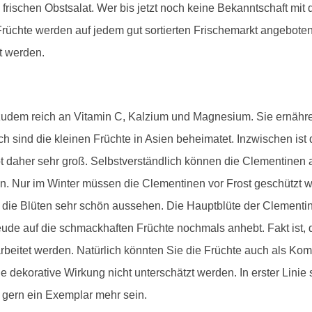
 frischen Obstsalat. Wer bis jetzt noch keine Bekanntschaft mi
e Früchte werden auf jedem gut sortierten Frischemarkt angebo
lt werden.
zudem reich an Vitamin C, Kalzium und Magnesium. Sie ernähre
 sind die kleinen Früchte in Asien beheimatet. Inzwischen ist
ot daher sehr groß. Selbstverständlich können die Clementine
n. Nur im Winter müssen die Clementinen vor Frost geschützt w
die Blüten sehr schön aussehen. Die Hauptblüte der Clementin
eude auf die schmackhaften Früchte nochmals anhebt. Fakt ist,
rbeitet werden. Natürlich könnten Sie die Früchte auch als K
e dekorative Wirkung nicht unterschätzt werden. In erster Linie 
s gern ein Exemplar mehr sein.