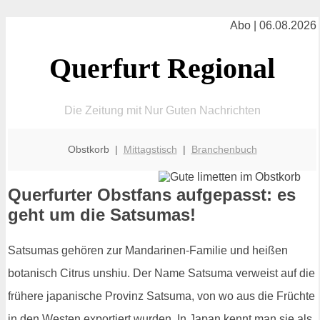
Abo | 06.08.2026
Querfurt Regional
Die Zeitung mit Nur Guten Nachrichten
Obstkorb |
Mittagstisch
|
Branchenbuch
Querfurter Obstfans aufgepasst: es
geht um die Satsumas!
Satsumas gehören zur Mandarinen-Familie und heißen
botanisch Citrus unshiu. Der Name Satsuma verweist auf die
frühere japanische Provinz Satsuma, von wo aus die Früchte
in den Westen exportiert wurden. In Japan kennt man sie als