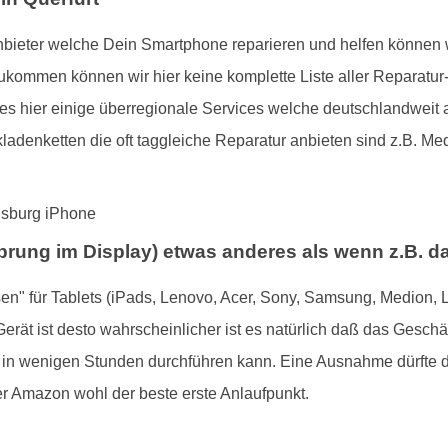
 Anbieter welche Dein Smartphone reparieren und helfen können
mmen können wir hier keine komplette Liste aller Reparatur-M
es hier einige überregionale Services welche deutschlandweit an
ladenketten die oft taggleiche Reparatur anbieten sind z.B. Me
. Sprung im Display) etwas anderes als wenn z.B. d
sen" für Tablets (iPads, Lenovo, Acer, Sony, Samsung, Medion, L
ät ist desto wahrscheinlicher ist es natürlich daß das Geschäft 
r in wenigen Stunden durchführen kann. Eine Ausnahme dürfte de
ier Amazon wohl der beste erste Anlaufpunkt.