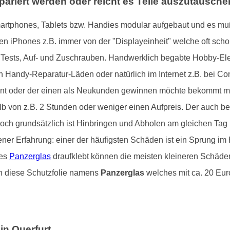
ariert werden oder reicht es Teile auszutausch
rtphones, Tablets bzw. Handies modular aufgebaut und es muß 
en iPhones z.B. immer von der "Displayeinheit" welche oft sch
Tests, Auf- und Zuschrauben. Handwerklich begabte Hobby-Ele
hen Handy-Reparatur-Läden oder natürlich im Internet z.B. bei
ennt oder der einen als Neukunden gewinnen möchte bekommt ma
lb von z.B. 2 Stunden oder weniger einen Aufpreis. Der auch be
och grundsätzlich ist Hinbringen und Abholen am gleichen Tag k
ener Erfahrung: einer der häufigsten Schäden ist ein Sprung i
tes
Panzerglas
draufklebt können die meisten kleineren Schäden
n diese Schutzfolie namens
Panzerglas
welches mit ca. 20 Euro
in Querfurt