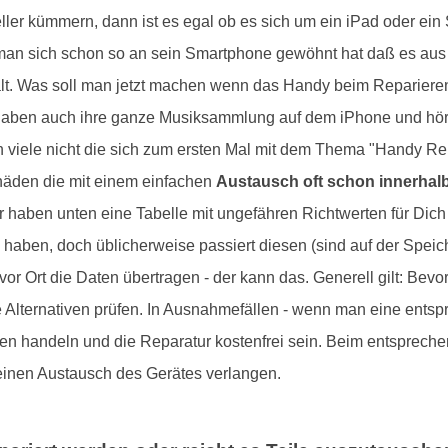
ller kümmern, dann ist es egal ob es sich um ein iPad oder ei
il man sich schon so an sein Smartphone gewöhnt hat daß es au
shalt. Was soll man jetzt machen wenn das Handy beim Repariere
aben auch ihre ganze Musiksammlung auf dem iPhone und höre
n viele nicht die sich zum ersten Mal mit dem Thema "Handy Rep
chäden die mit einem einfachen
Austausch oft schon innerhalb
 haben unten eine Tabelle mit ungefähren Richtwerten für Dich a
haben, doch üblicherweise passiert diesen (sind auf der Speich
or Ort die Daten übertragen - der kann das. Generell gilt: Bevo
 Alternativen prüfen. In Ausnahmefällen - wenn man eine entspr
 handeln und die Reparatur kostenfrei sein. Beim entsprechen
einen Austausch des Gerätes verlangen.