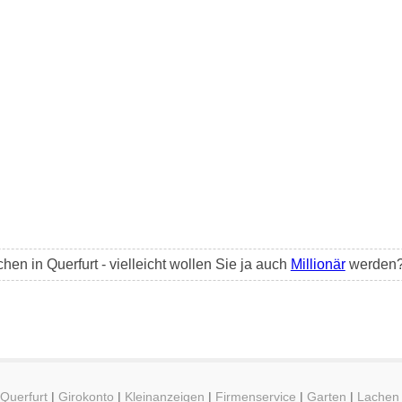
n in Querfurt - vielleicht wollen Sie ja auch
Millionär
werden
 Querfurt
|
Girokonto
|
Kleinanzeigen
|
Firmenservice
|
Garten
|
Lachen